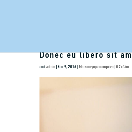
Donec eu libero sit a
από
admin
|
Σεπ 9, 2016
|
Μη κατηγοριοποιημένο
|
0 Σχόλια