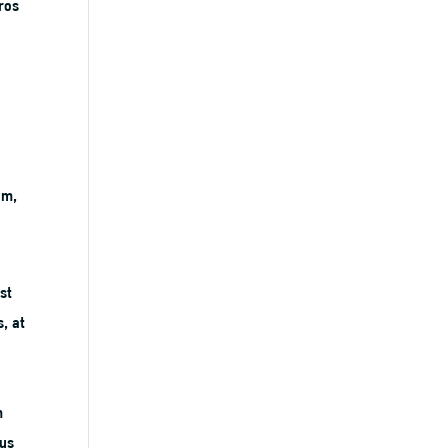
ros
am,
st
s, at
m
pus