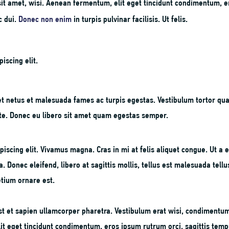
sit amet, wisi. Aenean fermentum, elit eget tincidunt condimentum, e
c dui.
Donec non enim
in turpis pulvinar facilisis. Ut felis.
iscing elit.
et netus et malesuada fames ac turpis egestas. Vestibulum tortor qu
ante. Donec eu libero sit amet quam egestas semper.
iscing elit. Vivamus magna. Cras in mi at felis aliquet congue. Ut a e
. Donec eleifend, libero at sagittis mollis, tellus est malesuada tellu
etium ornare est.
est et sapien ullamcorper pharetra. Vestibulum erat wisi, condimentu
it eget tincidunt condimentum, eros ipsum rutrum orci, sagittis tem