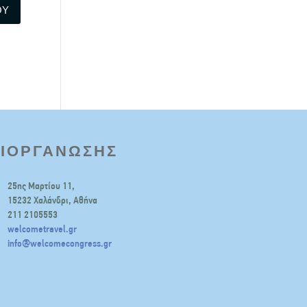
ΔΙΟΡΓΑΝΩΣΗΣ
25ης Μαρτίου 11,
15232 Χαλάνδρι, Αθήνα
211 2105553
welcometravel.gr
info@welcomecongress.gr